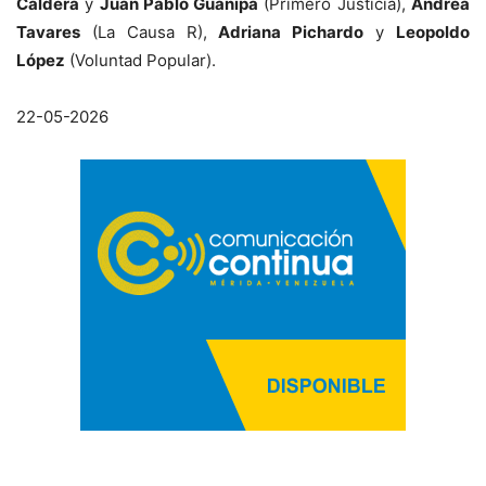
Caldera
y
Juan Pablo Guanipa
(Primero Justicia),
Andrea
Tavares
(La Causa R),
Adriana Pichardo
y
Leopoldo
López
(Voluntad Popular).
22-05-2026