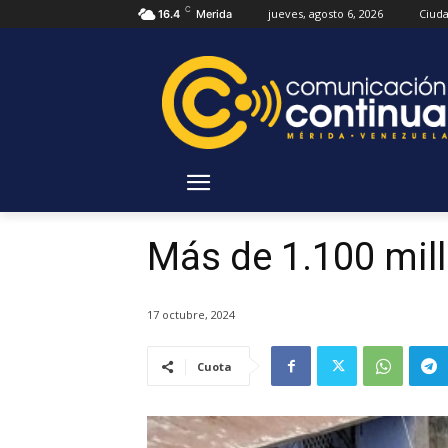
C
jueves, agosto 6, 2026
Ciud
16.4
Merida
Más de 1.100 mil
17 octubre, 2024
Cuota