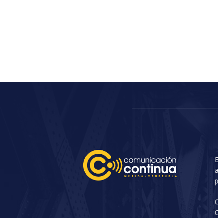
E
a
p
C