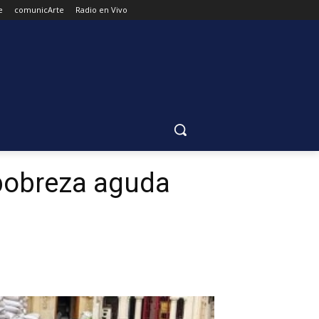
e
comunicArte
Radio en Vivo
 pobreza aguda