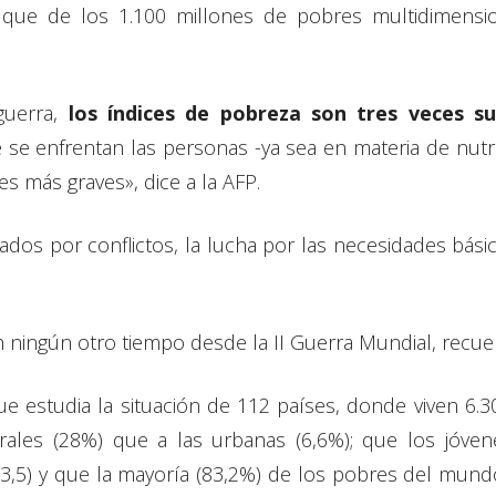
que de los 1.100 millones de pobres multidimensio
uerra,
los índices de pobreza son tres veces s
ue se enfrentan las personas -ya sea en materia de nutr
s más graves», dice a la AFP.
tados por conflictos, la lucha por las necesidades bás
 ningún otro tiempo desde la II Guerra Mundial, recuer
e estudia la situación de 112 países, donde viven 6.
urales (28%) que a las urbanas (6,6%); que los jóv
3,5) y que la mayoría (83,2%) de los pobres del mundo