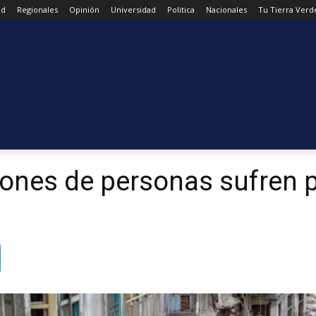
ad
Regionales
Opinión
Universidad
Politica
Nacionales
Tu Tierra Verd
lones de personas sufren