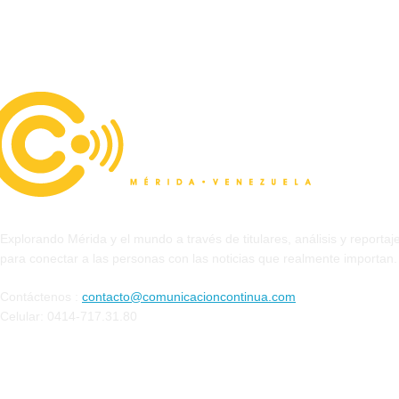
Explorando Mérida y el mundo a través de titulares, análisis y reporta
para conectar a las personas con las noticias que realmente importan.
Contáctenos :
contacto@comunicacioncontinua.com
Celular: 0414-717.31.80
Siguenos