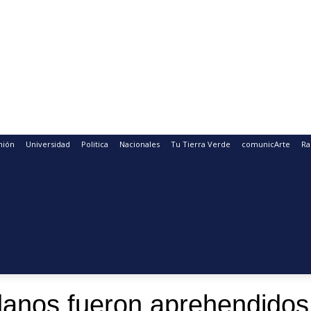
nión
Universidad
Politica
Nacionales
Tu Tierra Verde
comunicArte
Ra
adanos fueron aprehendid