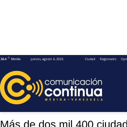
C
jueves, agosto 6, 2026
Ciudad
Regionales
Opi
16.4
Merida
Más de dos mil 400 ciud