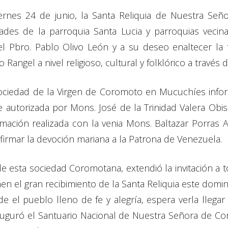
ernes 24 de junio, la Santa Reliquia de Nuestra Señ
ades de la parroquia Santa Lucia y parroquias vecina
 el Pbro. Pablo Olivo León y a su deseo enaltecer la
Rangel a nivel religioso, cultural y folklórico a través d
Sociedad de la Virgen de Coromoto en Mucuchíes informó
autorizada por Mons. José de la Trinidad Valera Obis
amación realizada con la venia Mons. Baltazar Porras 
afirmar la devoción mariana a la Patrona de Venezuela.
e esta sociedad Coromotana, extendió la invitación a t
n el gran recibimiento de la Santa Reliquia este doming
 el pueblo lleno de fe y alegría, espera verla llega
auguró el Santuario Nacional de Nuestra Señora de Cor