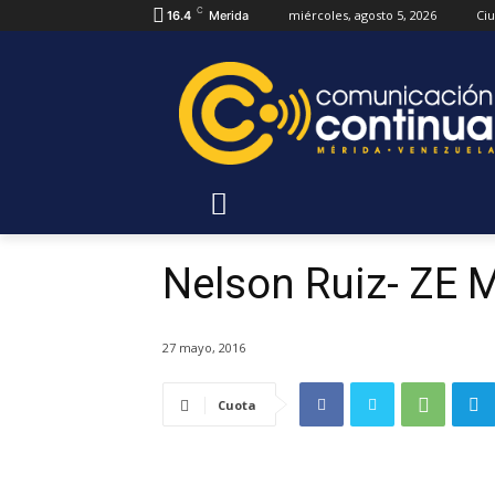
C
miércoles, agosto 5, 2026
Ci
16.4
Merida
Nelson Ruiz- ZE Mé
27 mayo, 2016
Cuota