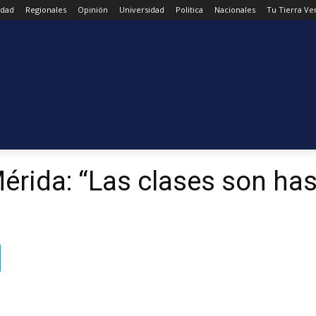
udad
Regionales
Opinión
Universidad
Politica
Nacionales
Tu Tierra Ve
rida: “Las clases son hast