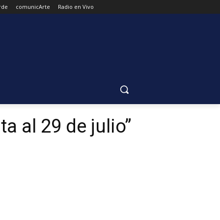
rde
comunicArte
Radio en Vivo
a al 29 de julio”