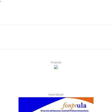
T
Fonprula
Hotel Mistafi