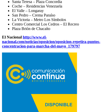
Santa Teresa – Plaza Concordia
Coche – Residencias Venezuela
El Valle – Longaray
San Pedro – Crema Paraíso
La Victoria – Metro Los Símbolos
Centro Comercial Los Cedros – El Recreo
Plaza Brión de Chacaíto
El Nacional
http://www.el-
nacional.com/noticias/oposicion/oposicion-repetira-puntos-
concentracion-para-marcha-del-mayo_179797