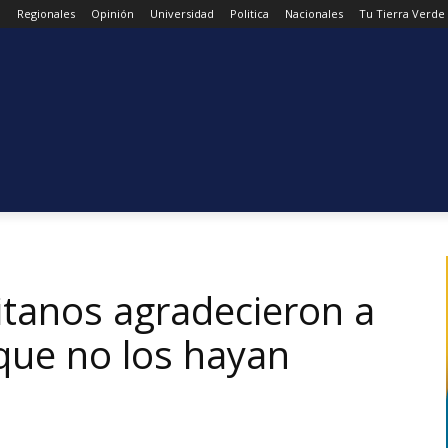
d
Regionales
Opinión
Universidad
Politica
Nacionales
Tu Tierra Verde
itanos agradecieron a
 que no los hayan