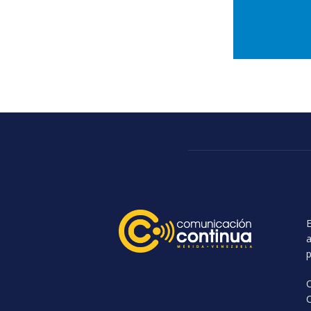
E
a
p
C