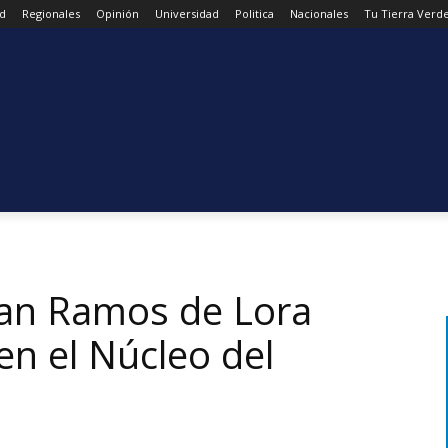
d
Regionales
Opinión
Universidad
Politica
Nacionales
Tu Tierra Verd
uan Ramos de Lora
en el Núcleo del