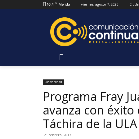
C
viernes, agosto 7, 2026
Ciuda
16.4
Merida
Universidad
Programa Fray J
avanza con éxito 
Táchira de la ULA
21 febrero, 2017