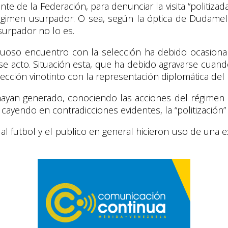
e de la Federación, para denunciar la visita “politiza
égimen usurpador. O sea, según la óptica de Dudamel 
urpador no lo es.
ectuoso encuentro con la selección ha debido ocasion
 acto. Situación esta, que ha debido agravarse cuando 
lección vinotinto con la representación diplomática de
e hayan generado, conociendo las acciones del régim
yendo en contradicciones evidentes, la “politización” de
l futbol y el publico en general hicieron uso de una 