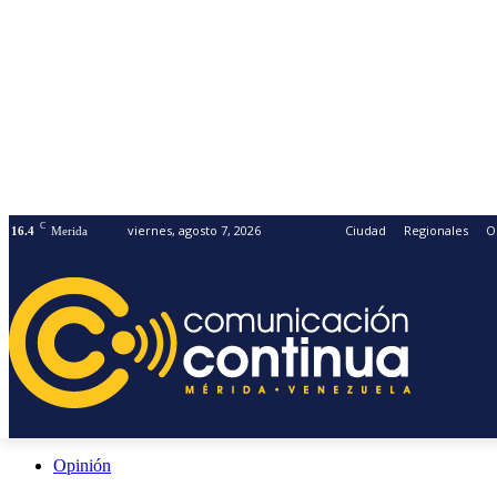
C
viernes, agosto 7, 2026
Ciudad
Regionales
O
16.4
Merida
Opinión