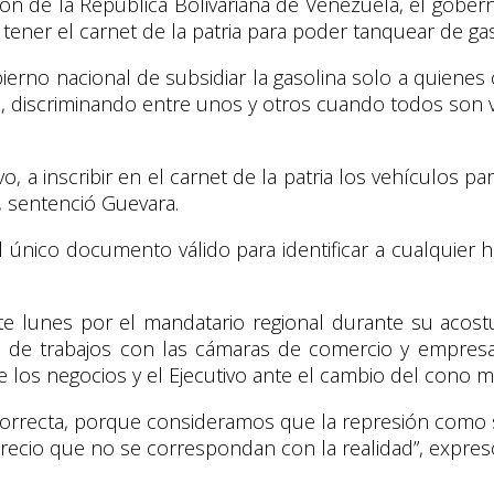
ución de la República Bolivariana de Venezuela, el go
ener el carnet de la patria para poder tanquear de gas
no nacional de subsidiar la gasolina solo a quienes cu
n, discriminando entre unos y otros cuando todos son 
vo, a inscribir en el carnet de la patria los vehículos 
, sentenció Guevara.
nico documento válido para identificar a cualquier hij
ste lunes por el mandatario regional durante su aco
 de trabajos con las cámaras de comercio y empresar
 de los negocios y el Ejecutivo ante el cambio del cono
correcta, porque consideramos que la represión como se
ecio que no se correspondan con la realidad”, expresó