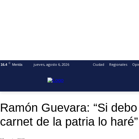
C
jueves, agosto 6, 2026
Ciudad
Regionales
Opi
16.4
Merida
Ramón Guevara: “Si debo p
carnet de la patria lo haré”