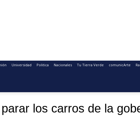
nión
Universidad
Politica
Nacionales
Tu Tierra Verde
comunicArte
Ra
arar los carros de la gobe