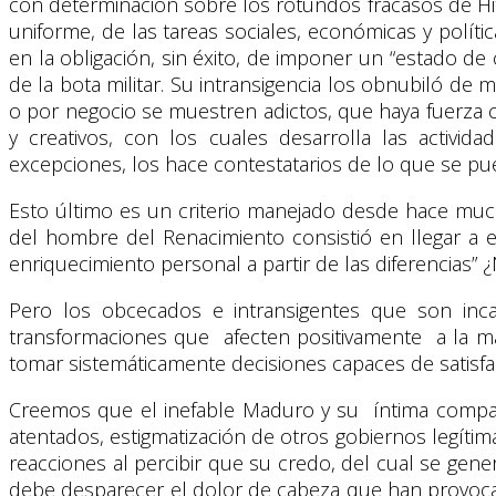
con determinación sobre los rotundos fracasos de Hit
uniforme, de las tareas sociales, económicas y polít
en la obligación, sin éxito, de imponer un “estado de 
de la bota militar. Su intransigencia los obnubiló d
o por negocio se muestren adictos, que haya fuerza c
y creativos, con los cuales desarrolla las activida
excepciones, los hace contestatarios de lo que se pue
Esto último es un criterio manejado desde hace mucho 
del hombre del Renacimiento consistió en llegar a en
enriquecimiento personal a partir de las diferencia
Pero los obcecados e intransigentes que son incap
transformaciones que afecten positivamente a la may
tomar sistemáticamente decisiones capaces de satisfa
Creemos que el inefable Maduro y su íntima compars
atentados, estigmatización de otros gobiernos legít
reacciones al percibir que su credo, del cual se gene
debe desparecer el dolor de cabeza que han provoca