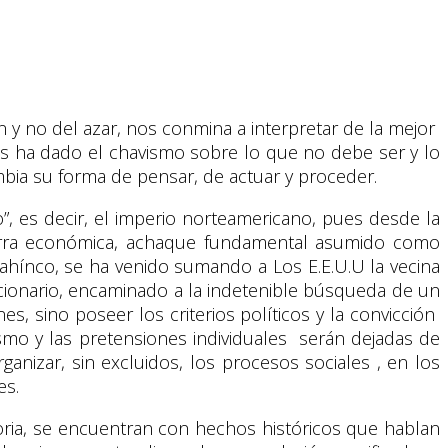
n y no del azar, nos conmina a interpretar de la mejor
nos ha dado el chavismo sobre lo que no debe ser y lo
bia su forma de pensar, de actuar y proceder.
, es decir, el imperio norteamericano, pues desde la
uerra económica, achaque fundamental asumido como
n ahínco, se ha venido sumando a Los E.E.U.U la vecina
ucionario, encaminado a la indetenible búsqueda de un
es, sino poseer los criterios políticos y la convicción
o y las pretensiones individuales serán dejadas de
anizar, sin excluidos, los procesos sociales , en los
es.
ria, se encuentran con hechos históricos que hablan