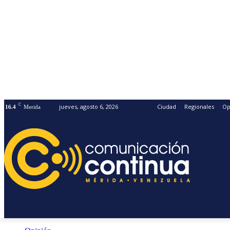
C
jueves, agosto 6, 2026
Ciudad
Regionales
Op
16.4
Merida