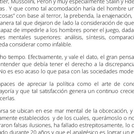
ler, Mussolini, Perón y muy especialmente Stalin y Fid
icas . Y que como tal acomodación haría del hombre un
cosas” con base al terror, la prebenda, la enajenación, 
e manera tal que dejaron de lado la consideración de q
apaz de impedirle a los hombres poner el juego, dadas
des mentales superiores: análisis, síntesis, compara
da considerar como infalible.
tiempo. Efectivamente, y vale el dato, el gran pensad
tender que debía tener el derecho a la discrepancia, 
s” ¿No es eso acaso lo que pasa con las sociedades mo
aces de apreciar la política como el arte de cono
oría y que tal satisfacción genera un continuo creci
cerlas.
a se ubican en ese mar mental de la obcecación, y 
imamente establecidos y de los cuales, querámoslo o
raron falsas ilusiones, ha fallado estrepitosamente, 
do durante 20 años y que el analgésico es lograr un 