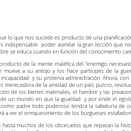
n que lo que nos sucede es producto de una planificació
Es indispensable poder asimilar la gran lección que 
ombre se educa cuando en función del conocimiento cam
producto de la mente maléfica del “enemigo necesario”
 mueve a su antojo y los hace partícipes de la g
a incapacidad y su proterva administración. Ahora, co
 es merecedora de la amistad de un país pulcro, revol
ón de los bienes materiales, el hambre y las privacion
de un mundo en que la igualdad y por ende el egoísm
e como padre
todo poderoso tendrá la sabiduría de org
erá a ver el enriquecimiento de los burgueses estafador
 hasta muchos de los obcecados que repasan la histo