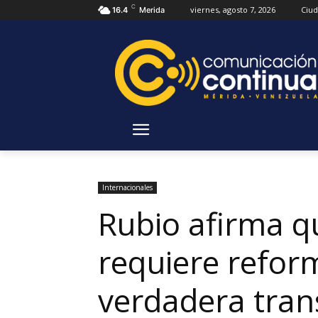
C
viernes, agosto 7, 2026
Ciu
16.4
Merida
Internacionales
Rubio afirma q
requiere refor
verdadera tran