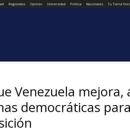
dad
Regionales
Opinión
Universidad
Politica
Nacionales
Tu Tierra Ver
ue Venezuela mejora,
mas democráticas para
sición