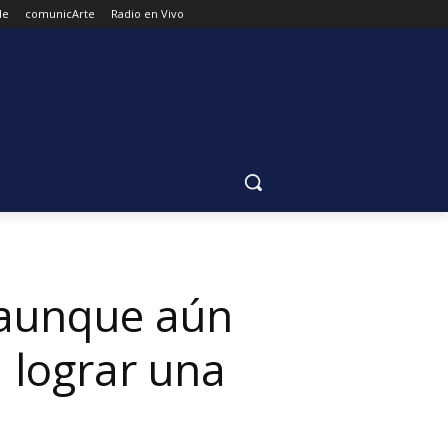
de
comunicArte
Radio en Vivo
 aunque aún
 lograr una