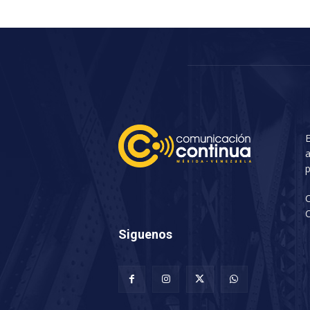
E
a
p
C
Siguenos