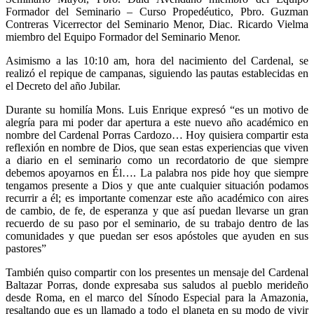
Formador del Seminario – Curso Propedéutico, Pbro. Guzman
Contreras Vicerrector del Seminario Menor, Diac. Ricardo Vielma
miembro del Equipo Formador del Seminario Menor.
Asimismo a las 10:10 am, hora del nacimiento del Cardenal, se
realizó el repique de campanas, siguiendo las pautas establecidas en
el Decreto del año Jubilar.
Durante su homilía Mons. Luis Enrique expresó “es un motivo de
alegría para mi poder dar apertura a este nuevo año académico en
nombre del Cardenal Porras Cardozo… Hoy quisiera compartir esta
reflexión en nombre de Dios, que sean estas experiencias que viven
a diario en el seminario como un recordatorio de que siempre
debemos apoyarnos en Él…. La palabra nos pide hoy que siempre
tengamos presente a Dios y que ante cualquier situación podamos
recurrir a él; es importante comenzar este año académico con aires
de cambio, de fe, de esperanza y que así puedan llevarse un gran
recuerdo de su paso por el seminario, de su trabajo dentro de las
comunidades y que puedan ser esos apóstoles que ayuden en sus
pastores”
También quiso compartir con los presentes un mensaje del Cardenal
Baltazar Porras, donde expresaba sus saludos al pueblo merideño
desde Roma, en el marco del Sínodo Especial para la Amazonia,
resaltando que es un llamado a todo el planeta en su modo de vivir