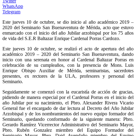
Twitter
WhatsApp
Telegram
Este jueves 10 de octubre, se dio inicio al año académico 2019 –
2020 del Seminario San Buenaventura de Mérida, acto que estuvo
enmarcado con el inicio del año Jubilar arzobispal por los 75 años
de vida del S.E.R Baltazar Enrique Cardenal Porras Cardozo.
Este jueves 10 de octubre, se realizó el acto de apertura del año
académico 2019 – 2020 del Seminario San Buenaventura, dando
inicio con una serenata en honor al Cardenal Baltazar Porras en
celebración de su cumpleaños, con la presencia de Mons. Luis
Enrique Obispo Auxiliar de Mérida, seminaristas, sacerdotes
presentes, ex rectores de la ULA, profesores y personal del
Seminario.
Seguidamente se comenzó con la eucaristía de acción de gracias,
pidiendo de manera especial por el Cardenal Porras en el inicio del
año Jubilar por su nacimiento, el Pbro. Alexander Rivera Vicario
General fue el encargado de dar lectura al Decreto del Año Jubilar
Arzobispal y de los nombramientos del nuevo equipo formador del
Seminario, quedando conformado de la siguiente manera: Pbro.
Gerardo Ramírez Vicerrector Administrativo del Seminario Mayor,
Pbro. Rubén Gonzalez miembro del Equipo Formador del
Seminario Mayor, Pbro. Daid Avendaño miembro del Equipo