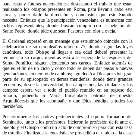
para estas y futuras generaciones; destacando el trabajo que están
realizando los obispos presentes en Roma, para llevar a cabo esta
tarea y poder darle la dirección y conclusión que este Sínodo
necesita. Enfatizo que la participación venezolana es numerosa con
ochos representantes, donde buscan cumplir con la petición del
Santo Padre, donde pide que sean Pastores con olor a oveja.
El Cardenal expresó en su mensaje que este sínodo coincide con la
celebración de su cumpleaños número 75, donde según las leyes
canónicas, todo Obispo al llegar a esa edad deberá presentar la
renuncia a su cargo, mientras está a la espera de la respuesta del
Sumo Pontífice, siguen ejerciendo sus cargos. Enfatizo además de
que es el fin de un ciclo y como todo se deben dar pasos a nuevas
generaciones, en tiempo de cambios; agradeció a Dios por vivir gran
parte de su episcopado en tierras merideñas, donde tiene grandes
recuerdos, desde la universidad, los campesinos, las ciudades y los
campos; espera ver a todo el pueblo reunido en su regreso del
Sínodo, pidiendo a María Inmaculada patrona de nuestra
Arquidiócesis que los acompañe y que Dios bendiga a todos los
merideños.
Posteriormente los padres pertenecientes al equipo formador del
Seminario, junto a los profesores, hicieron la profesión de fe ante el
pueblo y el Obispo como un acto de compromiso para con esta casa
de estudio. Finalizada la eucaristía, se procedió a dar inicio a la clase