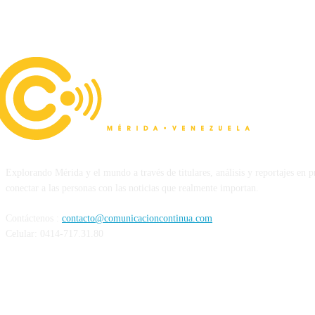
Explorando Mérida y el mundo a través de titulares, análisis y reportajes en 
conectar a las personas con las noticias que realmente importan.
Contáctenos :
contacto@comunicacioncontinua.com
Celular: 0414-717.31.80
Siguenos