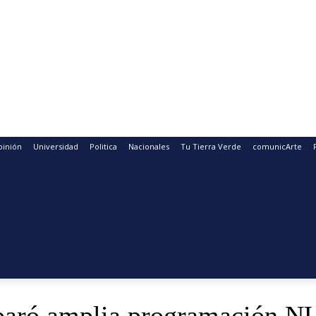
pinión
Universidad
Politica
Nacionales
Tu Tierra Verde
comunicArte
reparó amplia programación N