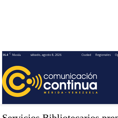
C
sábado, agosto 8, 2026
Ciudad
Regionales
O
16.4
Merida
Servicios Bibliotecarios p