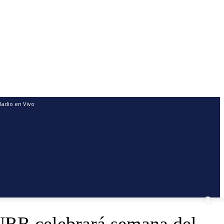
Radio en Vivo
URR celebrará semana del