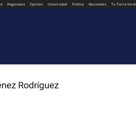
ad
Regionales
Opinión
Universidad
Politica
Nacionales
Tu Tierra Verd
énez Rodríguez