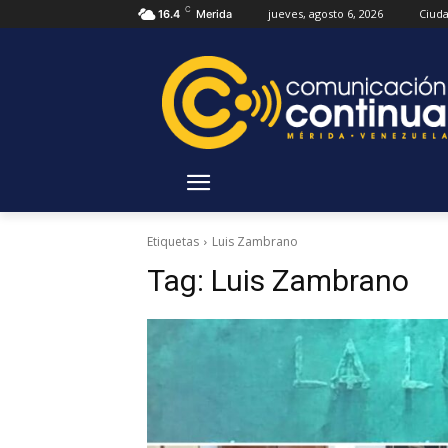
C
jueves, agosto 6, 2026
Ciud
16.4
Merida
Etiquetas
Luis Zambrano
Tag:
Luis Zambrano