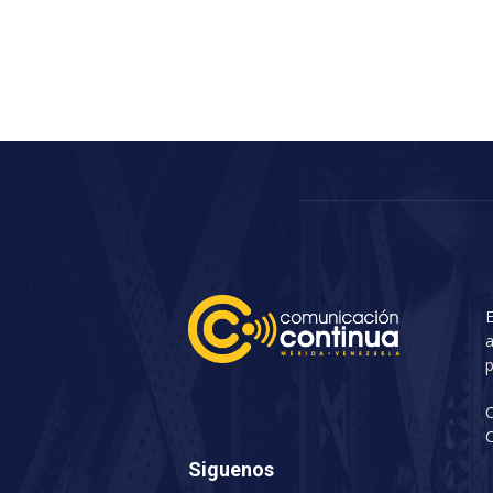
E
a
p
C
Siguenos