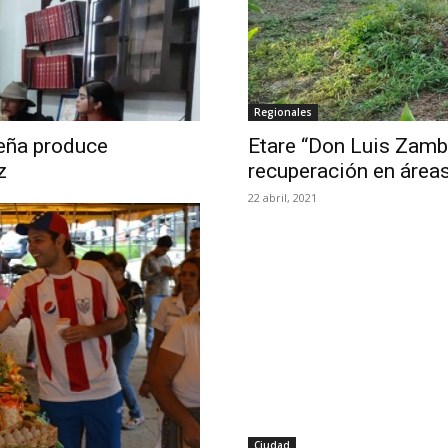
Regionales
deña produce
Etare “Don Luis Zamb
z
recuperación en áreas
22 abril, 2021
Ciudad