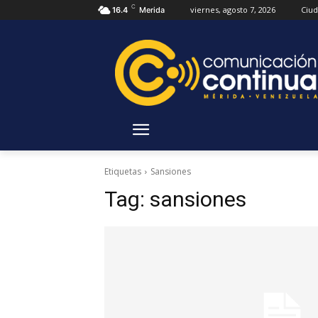
C
viernes, agosto 7, 2026
Ciu
16.4
Merida
Etiquetas
Sansiones
Tag:
sansiones