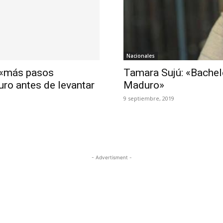
Nacionales
r «más pasos
Tamara Sujú: «Bachele
ro antes de levantar
Maduro»
9 septiembre, 2019
- Advertisment -