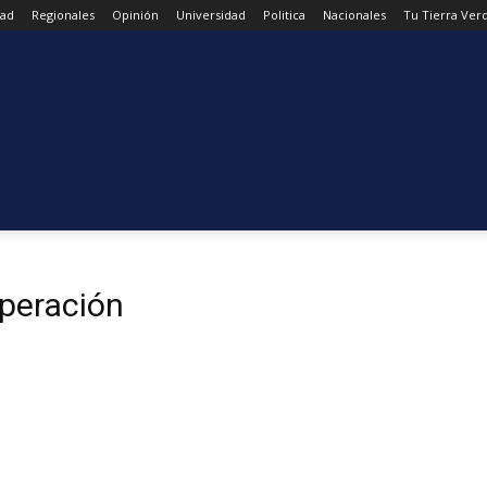
dad
Regionales
Opinión
Universidad
Politica
Nacionales
Tu Tierra Ver
peración