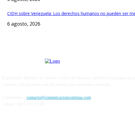
CIDH sobre Venezuela: Los derechos humanos no pueden ser me
6 agosto, 2026
Explorando Mérida y el mundo a través de titulares, análisis y reportajes en 
conectar a las personas con las noticias que realmente importan.
Contáctenos :
contacto@comunicacioncontinua.com
Celular: 0414-717.31.80
Siguenos