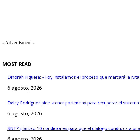
- Advertisment -
MOST READ
Dinorah Figuera: «Hoy instalamos el proceso que marcará la ruta
6 agosto, 2026
Delcy Rodríguez pide «tener paciencia» para recuperar el sistema 
6 agosto, 2026
SNTP planteó 10 condiciones para que el diálogo conduzca a una
6 agosto, 2026