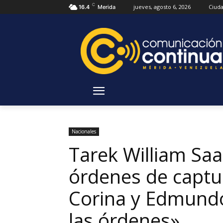
C
jueves, agosto 6, 2026
Ciud
16.4
Merida
Nacionales
Tarek William Saa
órdenes de captu
Corina y Edmundo
las órdenes»