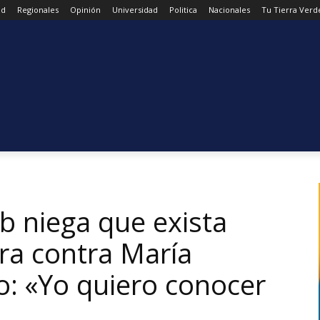
ad
Regionales
Opinión
Universidad
Politica
Nacionales
Tu Tierra Verd
b niega que exista
ra contra María
: «Yo quiero conocer