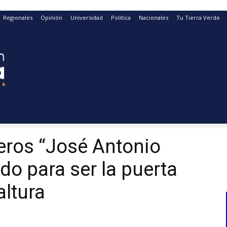
Regionales
Opinión
Universidad
Politica
Nacionales
Tu Tierra Verde
eros “José Antonio
do para ser la puerta
altura