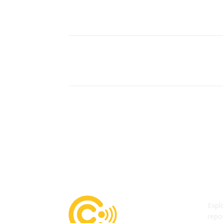
Expl
repo