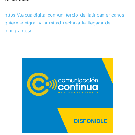
https://talcualdigital.com/un-tercio-de-latinoamericanos-
quiere-emigrar-y-la-mitad-rechaza-la-llegada-de-
inmigrantes/