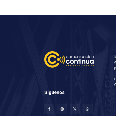
E
a
p
C
Siguenos