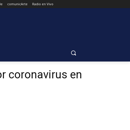
de
comunicArte
Radio en Vivo
or coronavirus en