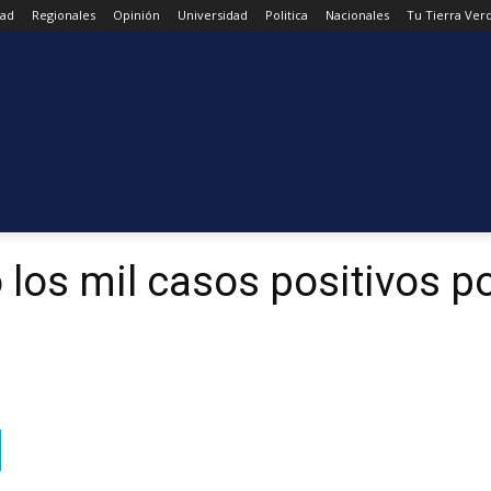
dad
Regionales
Opinión
Universidad
Politica
Nacionales
Tu Tierra Ver
los mil casos positivos p