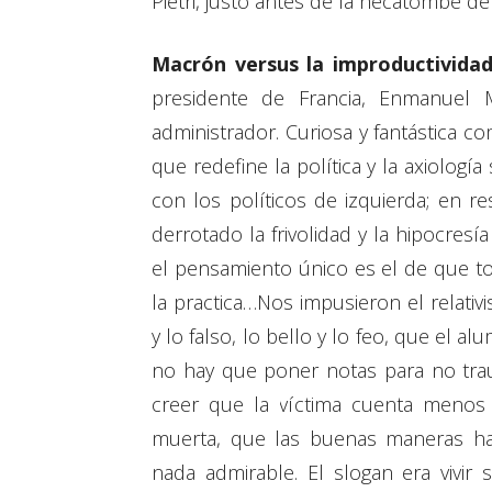
Pietri, justo antes de la hecatombe de
Macrón versus la improductivida
presidente de Francia, Enmanuel
administrador. Curiosa y fantástica 
que redefine la política y la axiologí
con los políticos de izquierda; en r
derrotado la frivolidad y la hipocresí
el pensamiento único es el de que to
la practica…Nos impusieron el relativ
y lo falso, lo bello y lo feo, que el 
no hay que poner notas para no trau
creer que la víctima cuenta menos 
muerta, que las buenas maneras ha
nada admirable. El slogan era vivir 