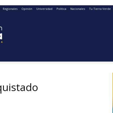
Regionales
Opinión
Universidad
Politica
Nacionales
Tu Tierra Verde
uistado