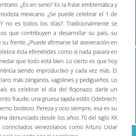
trario. ¿Es en serio? Es la frase emblemática y
riodista mexicano. ¿Se puede celebrar el 1 de
Y no es todos los días?. Tradicionalmente se
los que contribuyen a desarrollar su país, su
 su frente. ¿Puede afirmarse tal aseveración en
elebra ésta efemérides como si nada pasara en
medar que todo está bien. Lo cierto es que hoy
continúa siendo improductivo y cada vez más. El
claro: más zánganos, vagolines y pedigüeños. Lo
aís es celebrar el día del flojonazo; darle un
ento fraude, una gruesa tajada estilo Odebrech.
terno bostezo. Pereza y ocio siempre, esa es su
ema denunciado desde los años 70 del siglo XX
or connotados venezolanos como Arturo Uslar