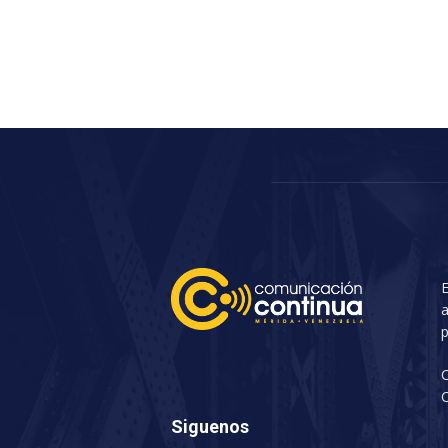
E
a
p
C
Siguenos