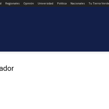
d
Regionales
Opinión
Universidad
Politica
Nacionales
Tu Tierra Verd
tador