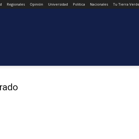
d
Regionales
Opinión
Universidad
Politica
Nacionales
Tu Tierra Verd
rado