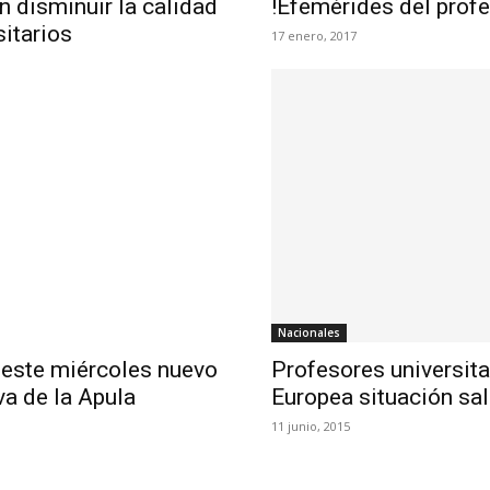
 disminuir la calidad
!Efemérides del prof
sitarios
17 enero, 2017
Nacionales
n este miércoles nuevo
Profesores universita
va de la Apula
Europea situación sal
11 junio, 2015