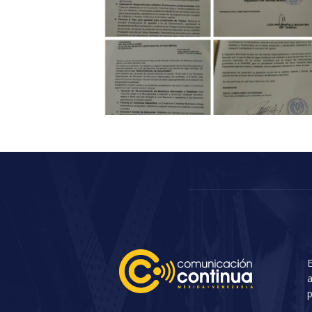
E
a
p