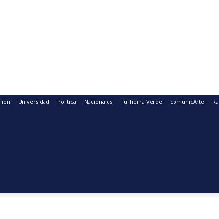
nión
Universidad
Politica
Nacionales
Tu Tierra Verde
comunicArte
Ra