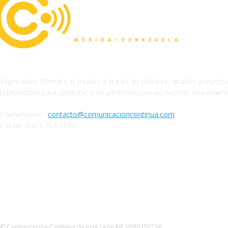
Explorando Mérida y el mundo a través de titulares, análisis y report
profundidad para conectar a las personas con las noticias que realm
Contáctenos :
contacto@comunicacioncontinua.com
Celular: 0414-717.31.80
Siguenos
© Comunicación Continua de José León Rif: V080255736