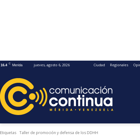
C
jueves, agosto 6, 2026
Ciudad
Regionales
Opi
16.4
Merida
Etiquetas
Taller de promoción y defensa de los DDHH