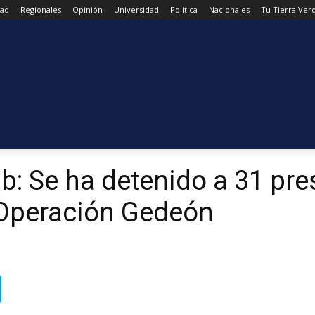
dad
Regionales
Opinión
Universidad
Politica
Nacionales
Tu Tierra Ver
b: Se ha detenido a 31 pr
 Operación Gedeón