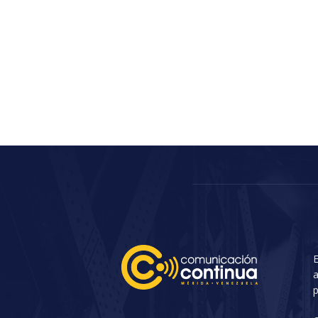
E
a
p