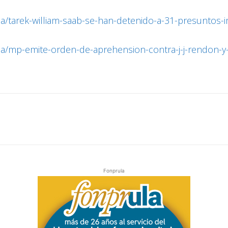
a/tarek-william-saab-se-han-detenido-a-31-presuntos-
la/mp-emite-orden-de-aprehension-contra-j-j-rendon-y
Fonprula