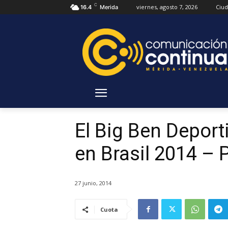
C
viernes, agosto 7, 2026
Ciu
16.4
Merida
El Big Ben Deport
en Brasil 2014 – 
27 junio, 2014
Cuota