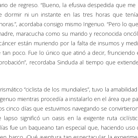
rario de regreso. “Bueno, la efusiva despedida que m
e dormir ni un instante en las tres horas que tenía
horas.”, acordaba consigo mismo Ingenuo. “Pero lo qu
madre, maracucha como su marido y reconocida oncólog
cáncer están muriendo por la falta de insumos y medi
 tan poco. Fue lo único que atinó a decir, frunciendo
robación”, recordaba Sinduda al tiempo que extiende 
rismático “ciclista de los mundiales”, tuvo la amabili
ngenuo mientras procedía a instalarlo en el área que par
s cinco días que estuvimos navegando se convirtieron
apso significó un oasis en la exigente ruta ciclíst
e Elías fue un baqueano tan especial que, haciendo uso 
en barco. ¡Qué aventura tan espectacular la experime