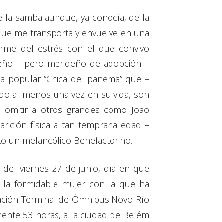
de la samba aunque, ya conocía, de la
, que me transporta y envuelve en una
arme del estrés con el que convivo
ueño – pero merideño de adopción –
 la popular “Chica de Ipanema” que –
do al menos una vez en su vida, son
 omitir a otros grandes como Joao
arición física a tan temprana edad –
to un melancólico Benefactorino.
 del viernes 27 de junio, día en que
, la formidable mujer con la que ha
tación Terminal de Ómnibus Novo Río
amente 53 horas, a la ciudad de Belém