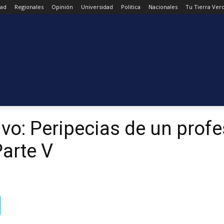
dad
Regionales
Opinión
Universidad
Politica
Nacionales
Tu Tierra Ver
ivo: Peripecias de un profe
Parte V