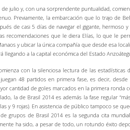
 5 de julio y, con una sorprendente puntualidad, comie
genuo. Previamente, la embarcación que lo trajo de Be
spués de casi 5 días de navegar el gigante, hermoso y
ra las recomendaciones que le diera Elías, lo que le per
naos y ubicar la única compañía que desde esa localid
á llegando a la capital económica del Estado Anzoátegu
ienza con la silenciosa lectura de las estadísticas 
uegan 48 partidos en primera fase, es decir, desde 
mayor cantidad de goles marcados en la primera ronda
lado, la de Brasil 2014 es además la fase regular “má
las y 9 rojas). En asistencia de público tampoco se qu
 de grupos de Brasil 2014 es la segunda cita mundiali
mente ha sido, a pesar de todo, un rotundo éxito deport