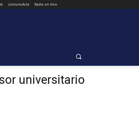
de
comunicArte
Radio en Vivo
sor universitario