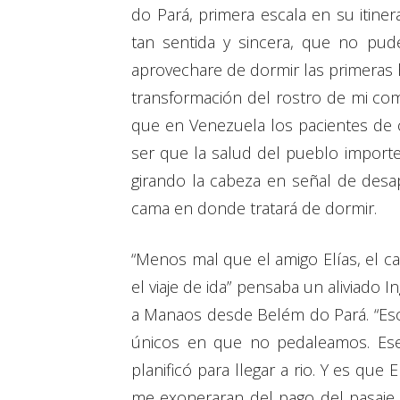
do Pará, primera escala en su itine
tan sentida y sincera, que no pud
aprovechare de dormir las primeras 
transformación del rostro de mi co
que en Venezuela los pacientes de 
ser que la salud del pueblo importe
girando la cabeza en señal de desap
cama en donde tratará de dormir.
“Menos mal que el amigo Elías, el ca
el viaje de ida” pensaba un aliviado I
a Manaos desde Belém do Pará. “Eso
únicos en que no pedaleamos. Ese l
planificó para llegar a rio. Y es qu
me exoneraran del pago del pasaje 