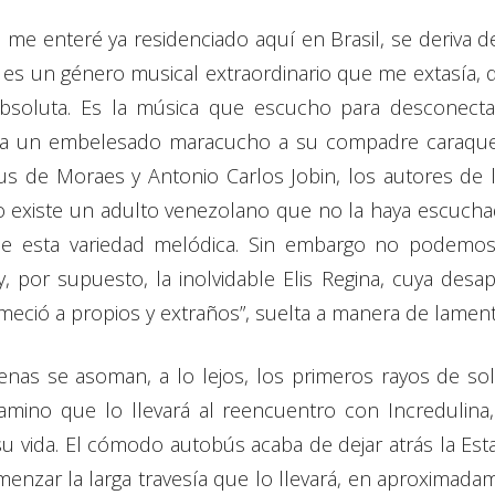
 me enteré ya residenciado aquí en Brasil, se deriva 
a – es un género musical extraordinario que me extasía
 absoluta. Es la música que escucho para desconect
nfiesa un embelesado maracucho a su compadre caraq
ius de Moraes y Antonio Carlos Jobin, los autores de
o existe un adulto venezolano que no la haya escucha
 esta variedad melódica. Sin embargo no podemos
, por supuesto, la inolvidable Elis Regina, cuya desap
eció a propios y extraños”, suelta a manera de lamen
nas se asoman, a lo lejos, los primeros rayos de sol
 camino que lo llevará al reencuentro con Incredulina
su vida. El cómodo autobús acaba de dejar atrás la Es
menzar la larga travesía que lo llevará, en aproximad