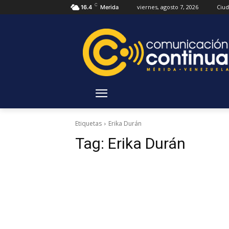
C
viernes, agosto 7, 2026
Ciu
16.4
Merida
Etiquetas
Erika Durán
Tag:
Erika Durán