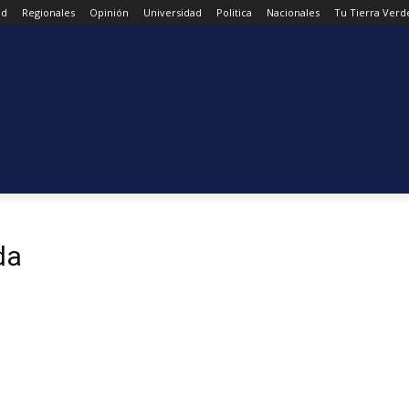
ad
Regionales
Opinión
Universidad
Politica
Nacionales
Tu Tierra Verd
da