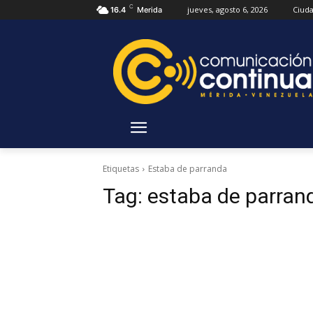
C
jueves, agosto 6, 2026
Ciud
16.4
Merida
Etiquetas
Estaba de parranda
Tag:
estaba de parran