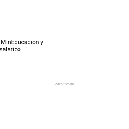
a MinEducación y
salario»
- Advertisment -