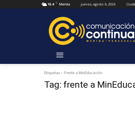
C
jueves, agosto 6, 2026
Ciud
16.4
Merida
Etiquetas
Frente a MinEducación
Tag:
frente a MinEduc