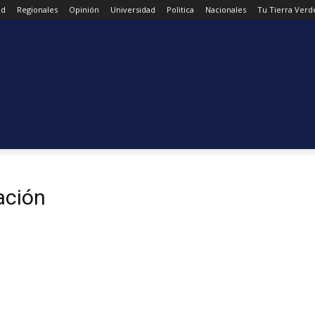
ad
Regionales
Opinión
Universidad
Politica
Nacionales
Tu Tierra Verd
ación