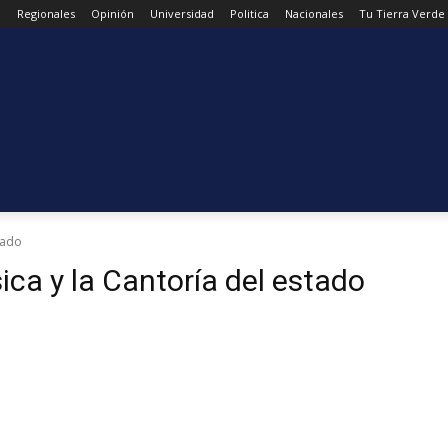
d
Regionales
Opinión
Universidad
Politica
Nacionales
Tu Tierra Verde
tado
ica y la Cantoría del estado