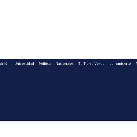
pinión
Universidad
Politica
Nacionales
Tu Tierra Verde
comunicArte