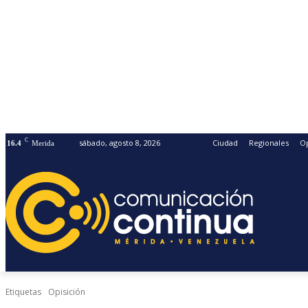
C
sábado, agosto 8, 2026
Ciudad
Regionales
O
16.4
Merida
Etiquetas
Opisición