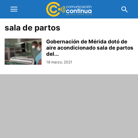
sala de partos
Gobernación de Mérida dotó de
aire acondicionado sala de partos
del...
18 marzo, 2021