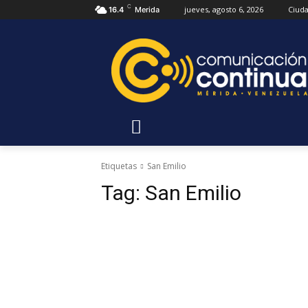
C
jueves, agosto 6, 2026
Ciud
16.4
Merida
Etiquetas
San Emilio
Tag:
San Emilio