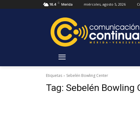
C
miércoles, agosto 5, 2026
C
16.4
Merida
Etiquetas
Sebelén Bowling Center
Tag:
Sebelén Bowling 