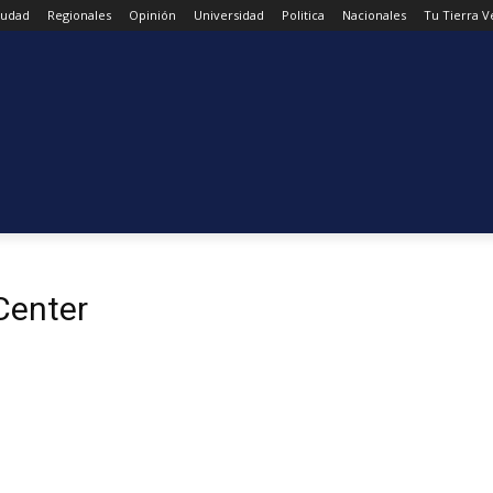
iudad
Regionales
Opinión
Universidad
Politica
Nacionales
Tu Tierra 
Center