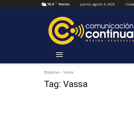
C
jueves, agosto 6, 2026
Ciud
16.4
Merida
Etiquetas
Vassa
Tag:
Vassa