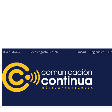
C
jueves, agosto 6, 2026
Ciudad
Regionales
Op
16.4
Merida