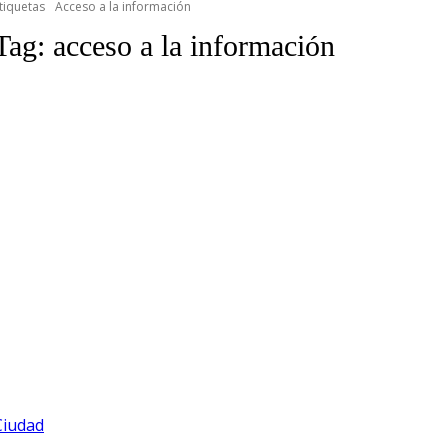
tiquetas
Acceso a la información
Tag:
acceso a la información
Ciudad