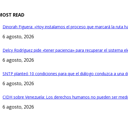
MOST READ
Dinorah Figuera: «Hoy instalamos el proceso que marcará la ruta h
6 agosto, 2026
Delcy Rodríguez pide «tener paciencia» para recuperar el sistema el
6 agosto, 2026
SNTP planteó 10 condiciones para que el diálogo conduzca a una d
6 agosto, 2026
CIDH sobre Venezuela: Los derechos humanos no pueden ser medi
6 agosto, 2026