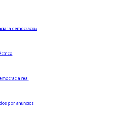
acia la democracia»
éctrico
emocracia real
dos por anuncios