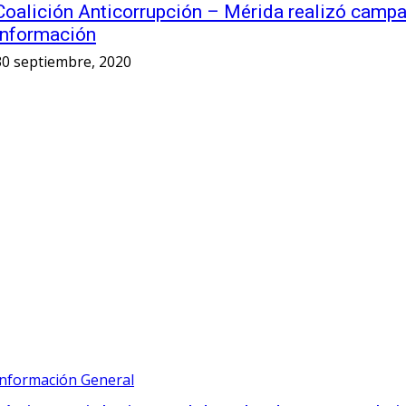
Coalición Anticorrupción – Mérida realizó campa
información
30 septiembre, 2020
Información General