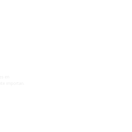
es en
nte importan.