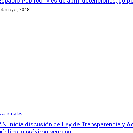
Espacio Público: Mes de abril, detenciones, gol
14 mayo, 2018
Nacionales
AN inicia discusión de Ley de Transparencia y A
pública la próxima semana