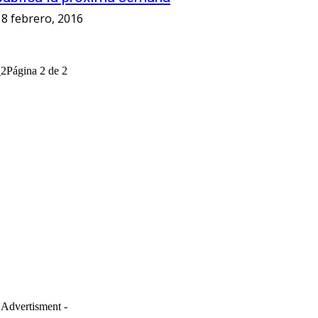
18 febrero, 2016
1
2
Página 2 de 2
 Advertisment -