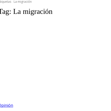
tiquetas
La migración
Tag:
La migración
Opinión