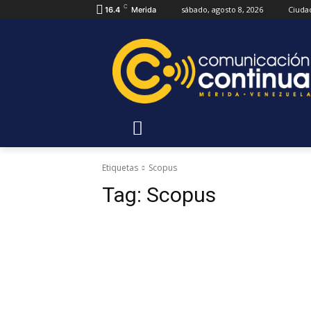
C
sábado, agosto 8, 2026
Ciuda
16.4
Merida
Etiquetas
Scopus
Tag:
Scopus