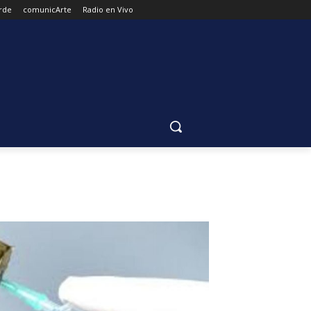
rde
comunicArte
Radio en Vivo